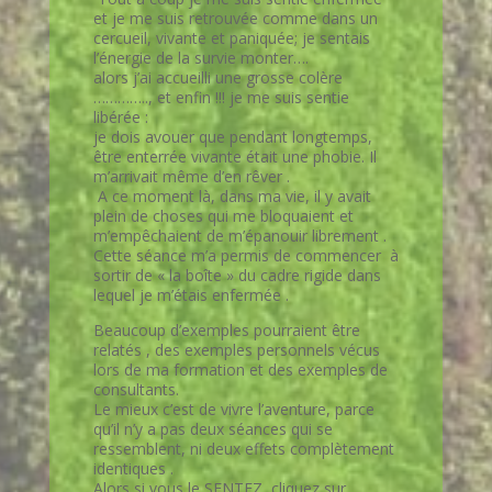
et je me suis retrouvée comme dans un
cercueil, vivante et paniquée; je sentais
l’énergie de la survie monter….
alors j’ai accueilli une grosse colère
………….., et enfin !!! je me suis sentie
libérée :
je dois avouer que pendant longtemps,
être enterrée vivante était une phobie. Il
m’arrivait même d’en rêver .
A ce moment là, dans ma vie, il y avait
plein de choses qui me bloquaient et
m’empêchaient de m’épanouir librement .
Cette séance m’a permis de commencer à
sortir de « la boîte » du cadre rigide dans
lequel je m’étais enfermée .
Beaucoup d’exemples pourraient être
relatés , des exemples personnels vécus
lors de ma formation et des exemples de
consultants.
Le mieux c’est de vivre l’aventure, parce
qu’il n’y a pas deux séances qui se
ressemblent, ni deux effets complètement
identiques .
Alors si vous le SENTEZ ,cliquez sur