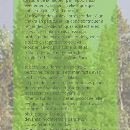
prendre de la hauteur par rapport aux
évènements, se sentir relié à quelque
chose de plus Grand que soi .
L’utilisation des huiles correspondant à un
chakra en particulier, va donc contribuer à
régler des problématiques existentielles
liées à ce chakra, mais aussi des
problématiques d’organes et de glandes
situées en regard avec celui-ci ….
Pour en savoir plus sur le sujet et
l’olfactothérapie en général, lire
« l’olfactothérapie » de Alain Faniel.
Je peux vous donner un exemple
personnel de ce qui s’est manifesté avec
les huiles du premier chakra :
ça parle de « survie, de sortir de ses peurs,
de prendre sa place et agir en pleine
possession de ses moyens …. »
Une odeur de bois m’était proposée, elle
évoquait pour moi, un bois noble, travaillé,
comme celui d’une boîte ;
plus je sentais plus ça
devenait inconfortable dans mon
corps. J’étais très tendue.
Tout à coup je me suis sentie enfermée