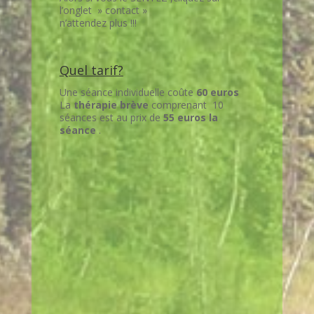
l’onglet » contact »
n’attendez plus !!!
Quel tarif?
Une séance individuelle coûte
60 euros
La
thérapie brève
comprenant 10
séances est au prix de
55 euros la
séance
.