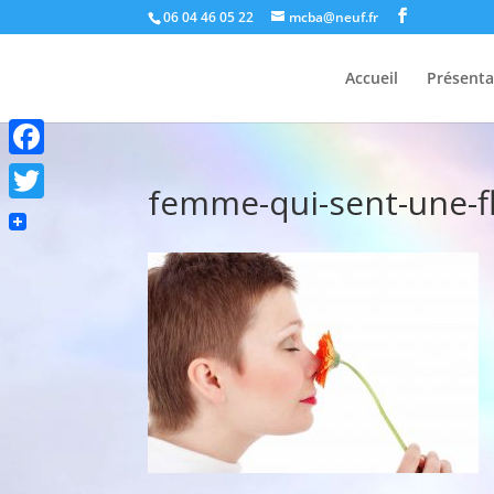
06 04 46 05 22
mcba@neuf.fr
Accueil
Présenta
Facebook
femme-qui-sent-une-f
Twitter