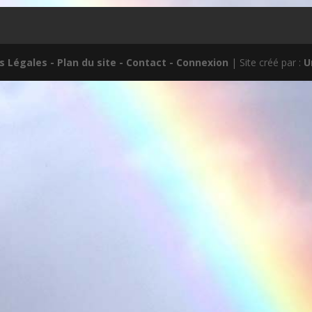
s Légales
- Plan du site
- Contact
- Connexion
| Site créé par :
U