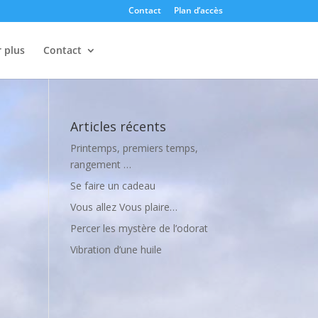
Contact
Plan d’accès
r plus
Contact
Articles récents
Printemps, premiers temps,
rangement …
Se faire un cadeau
Vous allez Vous plaire…
Percer les mystère de l’odorat
Vibration d’une huile