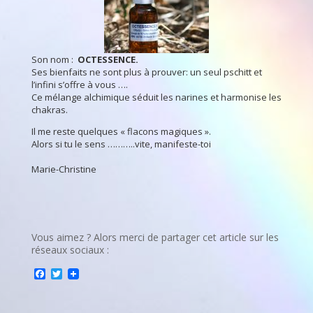
Son nom :
OCTESSENCE.
Ses bienfaits ne sont plus à prouver: un seul pschitt et
l’infini s’offre à vous ….
Ce mélange alchimique séduit les narines et harmonise les
chakras.
Il me reste quelques « flacons magiques ».
Alors si tu le sens ………..vite, manifeste-toi
Marie-Christine
Vous aimez ? Alors merci de partager cet article sur les
réseaux sociaux :
F
T
a
w
c
i
e
t