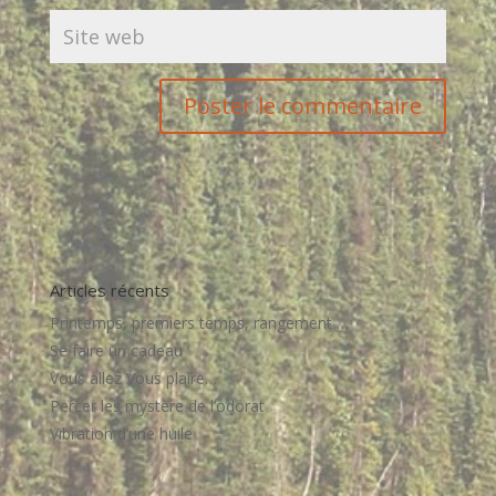
Articles récents
Printemps, premiers temps, rangement …
Se faire un cadeau
Vous allez Vous plaire…
Percer les mystère de l’odorat
Vibration d’une huile