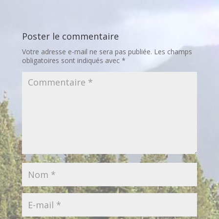
b
t
o
e
o
r
k
Poster le commentaire
Votre adresse e-mail ne sera pas publiée.
Les champs
obligatoires sont indiqués avec
*