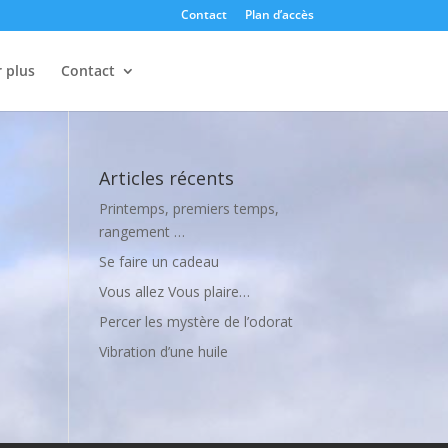
Contact
Plan d’accès
r plus
Contact
Articles récents
Printemps, premiers temps,
rangement …
Se faire un cadeau
Vous allez Vous plaire…
Percer les mystère de l’odorat
Vibration d’une huile