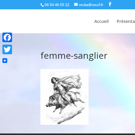
06 04 46 05 22
mcba@neuf.fr
Accueil
Présenta
Facebook
femme-sanglier
Twitter