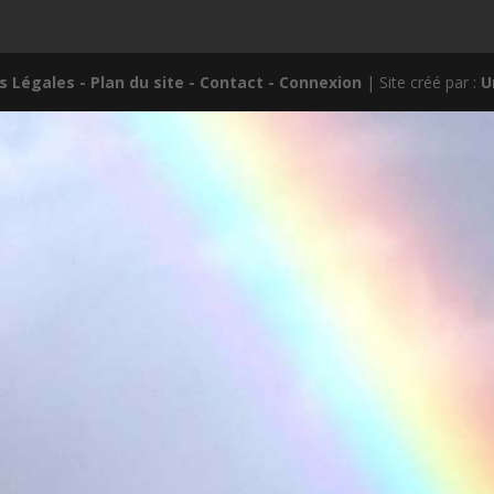
s Légales
- Plan du site
- Contact
- Connexion
| Site créé par :
U