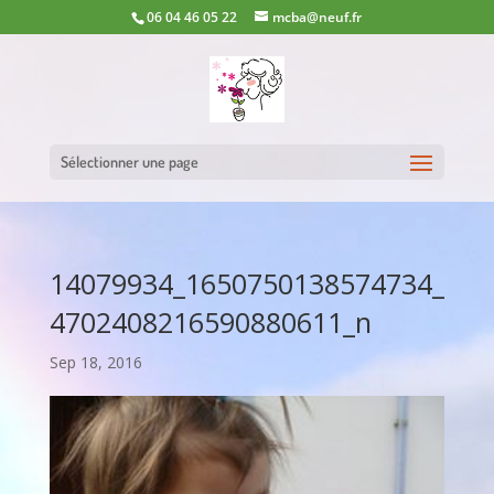
06 04 46 05 22
mcba@neuf.fr
Sélectionner une page
14079934_1650750138574734_
4702408216590880611_n
Sep 18, 2016