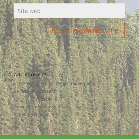
Articles récents
Printemps, premiers temps, rangement …
Se faire un cadeau
Vous allez Vous plaire…
Percer les mystère de l’odorat
Vibration d’une huile