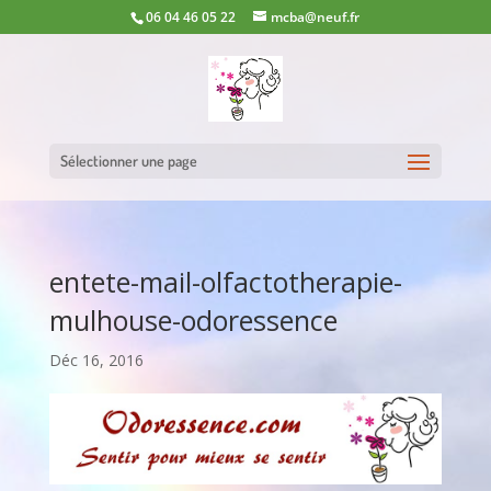
06 04 46 05 22
mcba@neuf.fr
Sélectionner une page
entete-mail-olfactotherapie-
mulhouse-odoressence
Déc 16, 2016