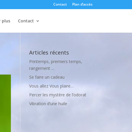
Contact
Plan d’accès
r plus
Contact
Articles récents
Printemps, premiers temps,
rangement …
Se faire un cadeau
Vous allez Vous plaire…
Percer les mystère de l’odorat
Vibration d’une huile