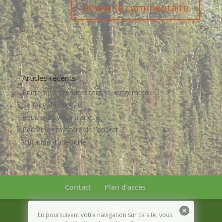
Articles récents
Printemps, premiers temps, rangement …
Se faire un cadeau
Vous allez Vous plaire…
Percer les mystère de l’odorat
Vibration d’une huile
Contact
Plan d’accès
En poursuivant votre navigation sur ce site, vous