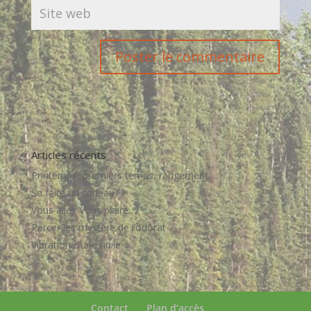
Articles récents
Printemps, premiers temps, rangement …
Se faire un cadeau
Vous allez Vous plaire…
Percer les mystère de l’odorat
Vibration d’une huile
Contact
Plan d’accès